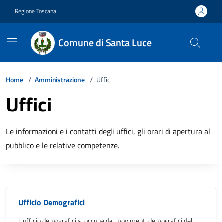
Vai ai contenuti
Vai al footer
Regione Toscana
Comune di Santa Luce
Home
/
Amministrazione
/
Uffici
Uffici
Le informazioni e i contatti degli uffici, gli orari di apertura al
pubblico e le relative competenze.
Ufficio Demografici
L'ufficio demografici si occupa dei movimenti demografici del