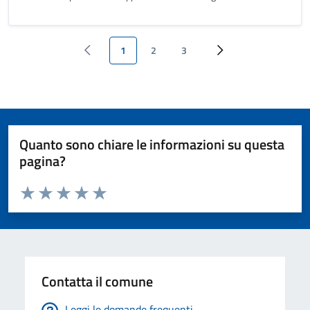
1
2
3
‹ Previous
Pagina attuale
Page
Page
››
Quanto sono chiare le informazioni su questa
pagina?
Valuta da 1 a 5 stelle la pagina
Valuta 1 stelle su 5
Valuta 2 stelle su 5
Valuta 3 stelle su 5
Valuta 4 stelle su 5
Valuta 5 stelle su 5
Contatta il comune
Leggi le domande frequenti