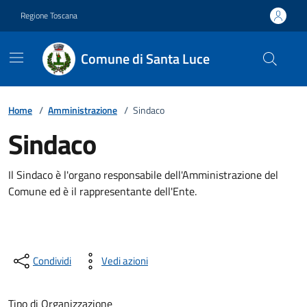
Vai ai contenuti
Vai al footer
Regione Toscana
Comune di Santa Luce
Home
/
Amministrazione
/
Sindaco
Sindaco
Il Sindaco è l'organo responsabile dell'Amministrazione del
Comune ed è il rappresentante dell'Ente.
Condividi
Vedi azioni
Tipo di Organizzazione