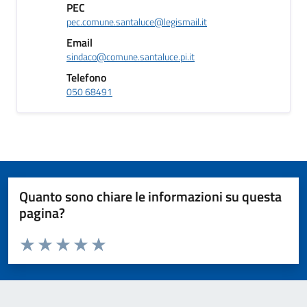
PEC
pec.comune.santaluce@legismail.it
Email
sindaco@comune.santaluce.pi.it
Telefono
050 68491
Quanto sono chiare le informazioni su questa
pagina?
Valuta da 1 a 5 stelle la pagina
Valuta 1 stelle su 5
Valuta 2 stelle su 5
Valuta 3 stelle su 5
Valuta 4 stelle su 5
Valuta 5 stelle su 5