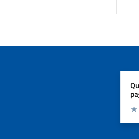
Qu
pa
Valut
Valu