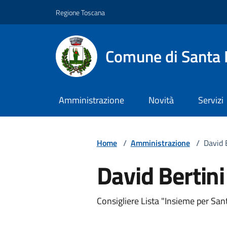
Vai ai contenuti
Vai al footer
Regione Toscana
Comune di Santa 
Amministrazione
Novità
Servizi
Home
/
Amministrazione
/
David 
David Bertini
Descrizione breve
Consigliere Lista "Insieme per San