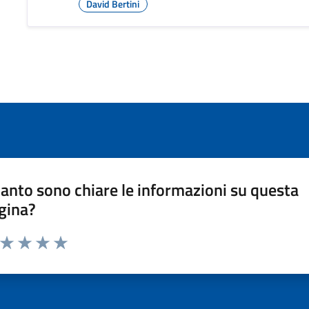
David Bertini
anto sono chiare le informazioni su questa
gina?
a da 1 a 5 stelle la pagina
ta 1 stelle su 5
Valuta 2 stelle su 5
Valuta 3 stelle su 5
Valuta 4 stelle su 5
Valuta 5 stelle su 5